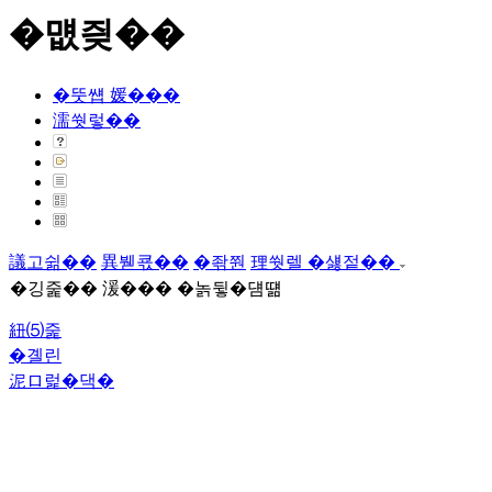
�먮즺��
�뚯썝 媛���
濡쒓렇��
議고쉶��
異붿쿇��
�좎쭨
理쒓렐 �섏젙��
�깅줉�� 湲��� �놁뒿�덈떎
紐⑸줉
�곌린
泥ロ럹�댁�