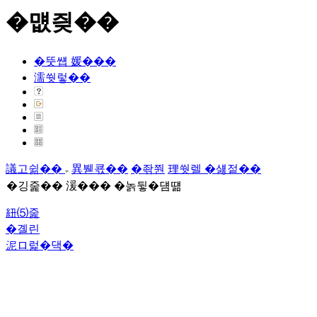
�먮즺��
�뚯썝 媛���
濡쒓렇��
議고쉶��
異붿쿇��
�좎쭨
理쒓렐 �섏젙��
�깅줉�� 湲��� �놁뒿�덈떎
紐⑸줉
�곌린
泥ロ럹�댁�