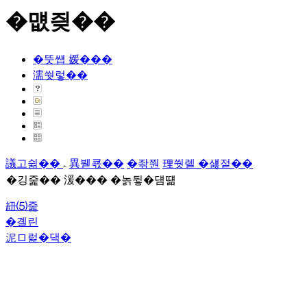
�먮즺��
�뚯썝 媛���
濡쒓렇��
議고쉶��
異붿쿇��
�좎쭨
理쒓렐 �섏젙��
�깅줉�� 湲��� �놁뒿�덈떎
紐⑸줉
�곌린
泥ロ럹�댁�