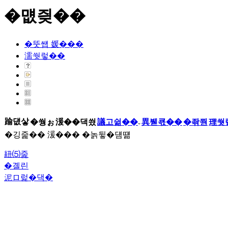
�먮즺��
�뚯썝 媛���
濡쒓렇��
踰덊샇
�쒕ぉ
湲��댁씠
議고쉶��
異붿쿇��
�좎쭨
理쒓
�깅줉�� 湲��� �놁뒿�덈떎
紐⑸줉
�곌린
泥ロ럹�댁�