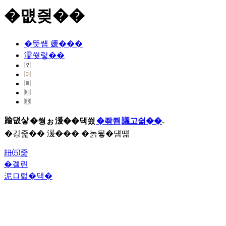
�먮즺��
�뚯썝 媛���
濡쒓렇��
踰덊샇
�쒕ぉ
湲��댁씠
�좎쭨
議고쉶��
�깅줉�� 湲��� �놁뒿�덈떎
紐⑸줉
�곌린
泥ロ럹�댁�