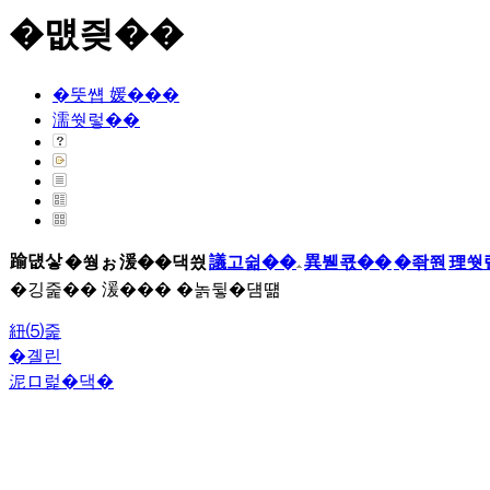
�먮즺��
�뚯썝 媛���
濡쒓렇��
踰덊샇
�쒕ぉ
湲��댁씠
議고쉶��
異붿쿇��
�좎쭨
理쒓
�깅줉�� 湲��� �놁뒿�덈떎
紐⑸줉
�곌린
泥ロ럹�댁�