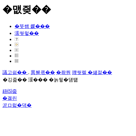
�먮즺��
�뚯썝 媛���
濡쒓렇��
議고쉶��
異붿쿇��
�좎쭨
理쒓렐 �섏젙��
�깅줉�� 湲��� �놁뒿�덈떎
紐⑸줉
�곌린
泥ロ럹�댁�