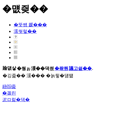
�먮즺��
�뚯썝 媛���
濡쒓렇��
踰덊샇
�쒕ぉ
湲��댁씠
�좎쭨
議고쉶��
�깅줉�� 湲��� �놁뒿�덈떎
紐⑸줉
�곌린
泥ロ럹�댁�