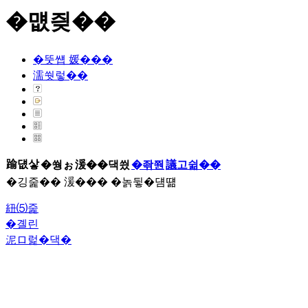
�먮즺��
�뚯썝 媛���
濡쒓렇��
踰덊샇
�쒕ぉ
湲��댁씠
�좎쭨
議고쉶��
�깅줉�� 湲��� �놁뒿�덈떎
紐⑸줉
�곌린
泥ロ럹�댁�