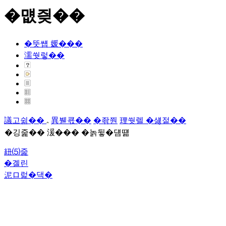
�먮즺��
�뚯썝 媛���
濡쒓렇��
議고쉶��
異붿쿇��
�좎쭨
理쒓렐 �섏젙��
�깅줉�� 湲��� �놁뒿�덈떎
紐⑸줉
�곌린
泥ロ럹�댁�