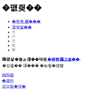
�먮즺��
�뚯썝 媛���
濡쒓렇��
踰덊샇
�쒕ぉ
湲��댁씠
�좎쭨
議고쉶��
�깅줉�� 湲��� �놁뒿�덈떎
紐⑸줉
�곌린
泥ロ럹�댁�