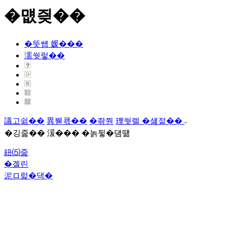
�먮즺��
�뚯썝 媛���
濡쒓렇��
議고쉶��
異붿쿇��
�좎쭨
理쒓렐 �섏젙��
�깅줉�� 湲��� �놁뒿�덈떎
紐⑸줉
�곌린
泥ロ럹�댁�