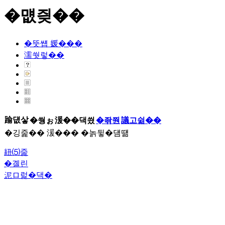
�먮즺��
�뚯썝 媛���
濡쒓렇��
踰덊샇
�쒕ぉ
湲��댁씠
�좎쭨
議고쉶��
�깅줉�� 湲��� �놁뒿�덈떎
紐⑸줉
�곌린
泥ロ럹�댁�