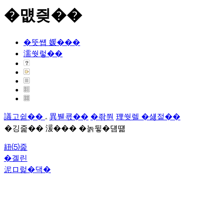
�먮즺��
�뚯썝 媛���
濡쒓렇��
議고쉶��
異붿쿇��
�좎쭨
理쒓렐 �섏젙��
�깅줉�� 湲��� �놁뒿�덈떎
紐⑸줉
�곌린
泥ロ럹�댁�