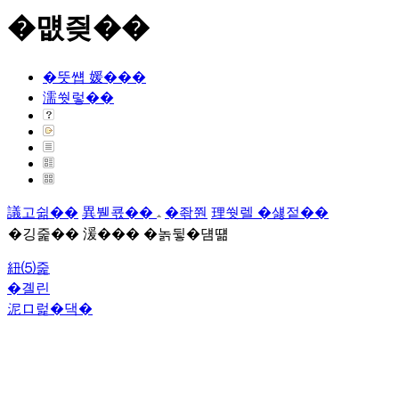
�먮즺��
�뚯썝 媛���
濡쒓렇��
議고쉶��
異붿쿇��
�좎쭨
理쒓렐 �섏젙��
�깅줉�� 湲��� �놁뒿�덈떎
紐⑸줉
�곌린
泥ロ럹�댁�