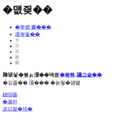
�먮즺��
�뚯썝 媛���
濡쒓렇��
踰덊샇
�쒕ぉ
湲��댁씠
�좎쭨
議고쉶��
�깅줉�� 湲��� �놁뒿�덈떎
紐⑸줉
�곌린
泥ロ럹�댁�