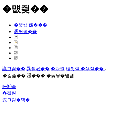
�먮즺��
�뚯썝 媛���
濡쒓렇��
議고쉶��
異붿쿇��
�좎쭨
理쒓렐 �섏젙��
�깅줉�� 湲��� �놁뒿�덈떎
紐⑸줉
�곌린
泥ロ럹�댁�