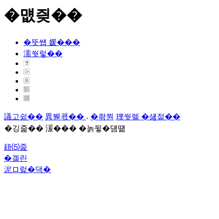
�먮즺��
�뚯썝 媛���
濡쒓렇��
議고쉶��
異붿쿇��
�좎쭨
理쒓렐 �섏젙��
�깅줉�� 湲��� �놁뒿�덈떎
紐⑸줉
�곌린
泥ロ럹�댁�