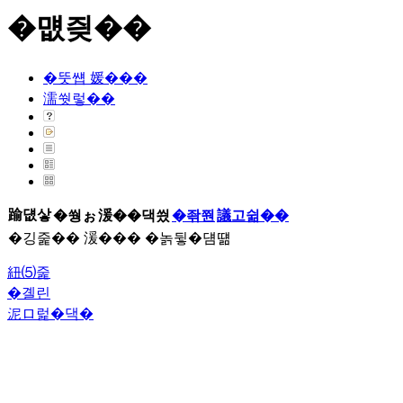
�먮즺��
�뚯썝 媛���
濡쒓렇��
踰덊샇
�쒕ぉ
湲��댁씠
�좎쭨
議고쉶��
�깅줉�� 湲��� �놁뒿�덈떎
紐⑸줉
�곌린
泥ロ럹�댁�