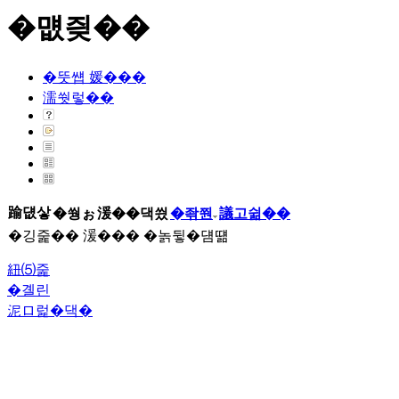
�먮즺��
�뚯썝 媛���
濡쒓렇��
踰덊샇
�쒕ぉ
湲��댁씠
�좎쭨
議고쉶��
�깅줉�� 湲��� �놁뒿�덈떎
紐⑸줉
�곌린
泥ロ럹�댁�