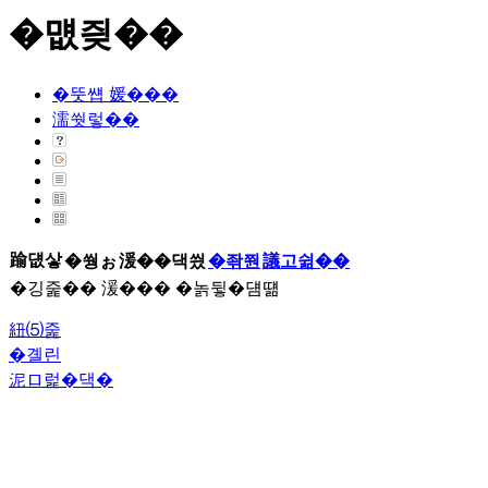
�먮즺��
�뚯썝 媛���
濡쒓렇��
踰덊샇
�쒕ぉ
湲��댁씠
�좎쭨
議고쉶��
�깅줉�� 湲��� �놁뒿�덈떎
紐⑸줉
�곌린
泥ロ럹�댁�