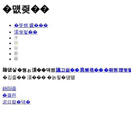
�먮즺��
�뚯썝 媛���
濡쒓렇��
踰덊샇
�쒕ぉ
湲��댁씠
議고쉶��
異붿쿇��
�좎쭨
理쒓
�깅줉�� 湲��� �놁뒿�덈떎
紐⑸줉
�곌린
泥ロ럹�댁�