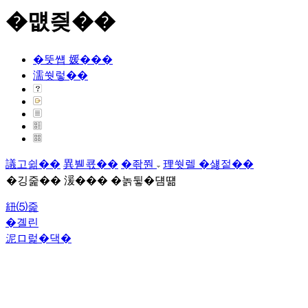
�먮즺��
�뚯썝 媛���
濡쒓렇��
議고쉶��
異붿쿇��
�좎쭨
理쒓렐 �섏젙��
�깅줉�� 湲��� �놁뒿�덈떎
紐⑸줉
�곌린
泥ロ럹�댁�