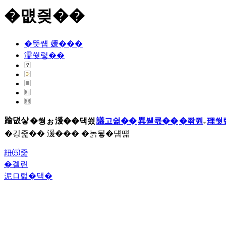
�먮즺��
�뚯썝 媛���
濡쒓렇��
踰덊샇
�쒕ぉ
湲��댁씠
議고쉶��
異붿쿇��
�좎쭨
理쒓
�깅줉�� 湲��� �놁뒿�덈떎
紐⑸줉
�곌린
泥ロ럹�댁�