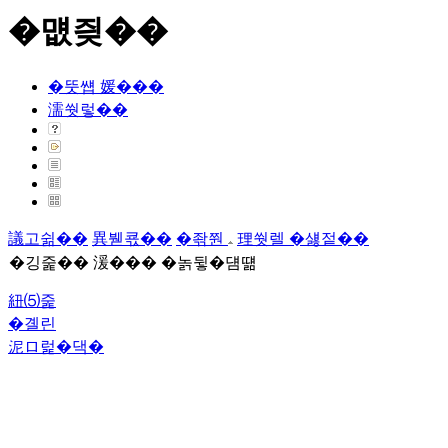
�먮즺��
�뚯썝 媛���
濡쒓렇��
議고쉶��
異붿쿇��
�좎쭨
理쒓렐 �섏젙��
�깅줉�� 湲��� �놁뒿�덈떎
紐⑸줉
�곌린
泥ロ럹�댁�