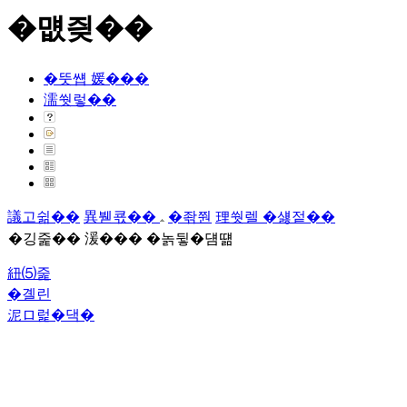
�먮즺��
�뚯썝 媛���
濡쒓렇��
議고쉶��
異붿쿇��
�좎쭨
理쒓렐 �섏젙��
�깅줉�� 湲��� �놁뒿�덈떎
紐⑸줉
�곌린
泥ロ럹�댁�