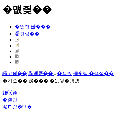
�먮즺��
�뚯썝 媛���
濡쒓렇��
議고쉶��
異붿쿇��
�좎쭨
理쒓렐 �섏젙��
�깅줉�� 湲��� �놁뒿�덈떎
紐⑸줉
�곌린
泥ロ럹�댁�