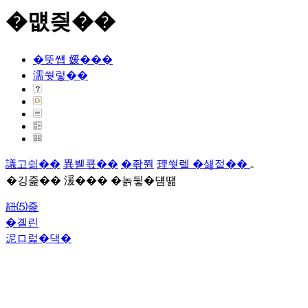
�먮즺��
�뚯썝 媛���
濡쒓렇��
議고쉶��
異붿쿇��
�좎쭨
理쒓렐 �섏젙��
�깅줉�� 湲��� �놁뒿�덈떎
紐⑸줉
�곌린
泥ロ럹�댁�