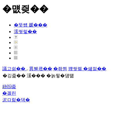
�먮즺��
�뚯썝 媛���
濡쒓렇��
議고쉶��
異붿쿇��
�좎쭨
理쒓렐 �섏젙��
�깅줉�� 湲��� �놁뒿�덈떎
紐⑸줉
�곌린
泥ロ럹�댁�