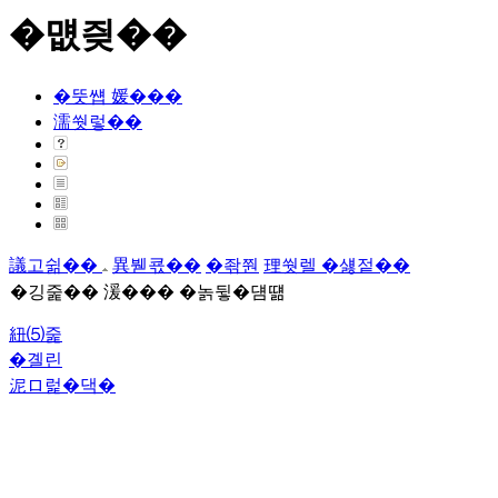
�먮즺��
�뚯썝 媛���
濡쒓렇��
議고쉶��
異붿쿇��
�좎쭨
理쒓렐 �섏젙��
�깅줉�� 湲��� �놁뒿�덈떎
紐⑸줉
�곌린
泥ロ럹�댁�