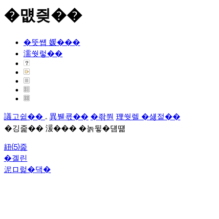
�먮즺��
�뚯썝 媛���
濡쒓렇��
議고쉶��
異붿쿇��
�좎쭨
理쒓렐 �섏젙��
�깅줉�� 湲��� �놁뒿�덈떎
紐⑸줉
�곌린
泥ロ럹�댁�