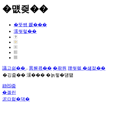
�먮즺��
�뚯썝 媛���
濡쒓렇��
議고쉶��
異붿쿇��
�좎쭨
理쒓렐 �섏젙��
�깅줉�� 湲��� �놁뒿�덈떎
紐⑸줉
�곌린
泥ロ럹�댁�