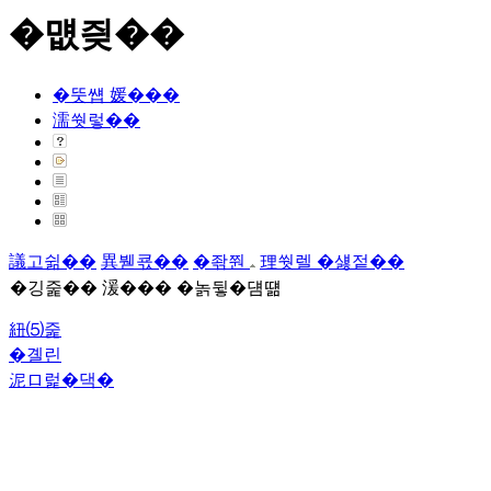
�먮즺��
�뚯썝 媛���
濡쒓렇��
議고쉶��
異붿쿇��
�좎쭨
理쒓렐 �섏젙��
�깅줉�� 湲��� �놁뒿�덈떎
紐⑸줉
�곌린
泥ロ럹�댁�