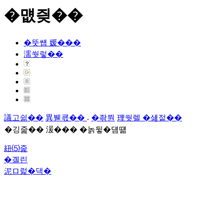
�먮즺��
�뚯썝 媛���
濡쒓렇��
議고쉶��
異붿쿇��
�좎쭨
理쒓렐 �섏젙��
�깅줉�� 湲��� �놁뒿�덈떎
紐⑸줉
�곌린
泥ロ럹�댁�