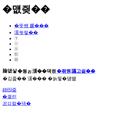
�먮즺��
�뚯썝 媛���
濡쒓렇��
踰덊샇
�쒕ぉ
湲��댁씠
�좎쭨
議고쉶��
�깅줉�� 湲��� �놁뒿�덈떎
紐⑸줉
�곌린
泥ロ럹�댁�