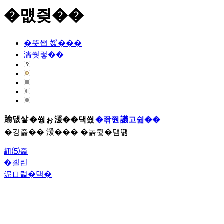
�먮즺��
�뚯썝 媛���
濡쒓렇��
踰덊샇
�쒕ぉ
湲��댁씠
�좎쭨
議고쉶��
�깅줉�� 湲��� �놁뒿�덈떎
紐⑸줉
�곌린
泥ロ럹�댁�