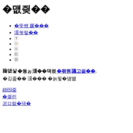
�먮즺��
�뚯썝 媛���
濡쒓렇��
踰덊샇
�쒕ぉ
湲��댁씠
�좎쭨
議고쉶��
�깅줉�� 湲��� �놁뒿�덈떎
紐⑸줉
�곌린
泥ロ럹�댁�