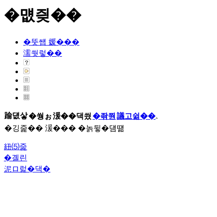
�먮즺��
�뚯썝 媛���
濡쒓렇��
踰덊샇
�쒕ぉ
湲��댁씠
�좎쭨
議고쉶��
�깅줉�� 湲��� �놁뒿�덈떎
紐⑸줉
�곌린
泥ロ럹�댁�