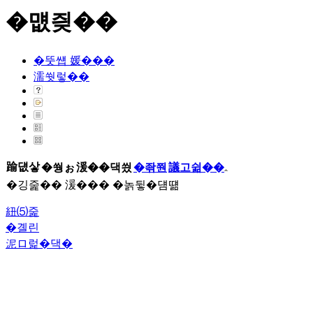
�먮즺��
�뚯썝 媛���
濡쒓렇��
踰덊샇
�쒕ぉ
湲��댁씠
�좎쭨
議고쉶��
�깅줉�� 湲��� �놁뒿�덈떎
紐⑸줉
�곌린
泥ロ럹�댁�