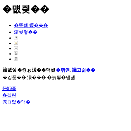
�먮즺��
�뚯썝 媛���
濡쒓렇��
踰덊샇
�쒕ぉ
湲��댁씠
�좎쭨
議고쉶��
�깅줉�� 湲��� �놁뒿�덈떎
紐⑸줉
�곌린
泥ロ럹�댁�