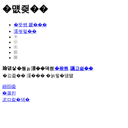
�먮즺��
�뚯썝 媛���
濡쒓렇��
踰덊샇
�쒕ぉ
湲��댁씠
�좎쭨
議고쉶��
�깅줉�� 湲��� �놁뒿�덈떎
紐⑸줉
�곌린
泥ロ럹�댁�