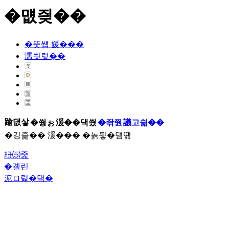
�먮즺��
�뚯썝 媛���
濡쒓렇��
踰덊샇
�쒕ぉ
湲��댁씠
�좎쭨
議고쉶��
�깅줉�� 湲��� �놁뒿�덈떎
紐⑸줉
�곌린
泥ロ럹�댁�