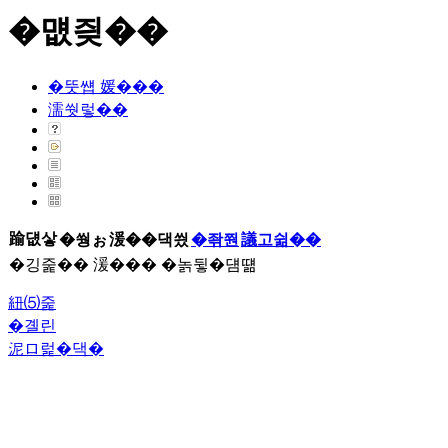
�먮즺��
�뚯썝 媛���
濡쒓렇��
踰덊샇
�쒕ぉ
湲��댁씠
�좎쭨
議고쉶��
�깅줉�� 湲��� �놁뒿�덈떎
紐⑸줉
�곌린
泥ロ럹�댁�