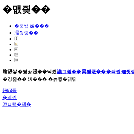
�먮즺��
�뚯썝 媛���
濡쒓렇��
踰덊샇
�쒕ぉ
湲��댁씠
議고쉶��
異붿쿇��
�좎쭨
理쒓
�깅줉�� 湲��� �놁뒿�덈떎
紐⑸줉
�곌린
泥ロ럹�댁�