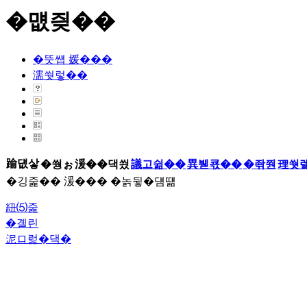
�먮즺��
�뚯썝 媛���
濡쒓렇��
踰덊샇
�쒕ぉ
湲��댁씠
議고쉶��
異붿쿇��
�좎쭨
理쒓
�깅줉�� 湲��� �놁뒿�덈떎
紐⑸줉
�곌린
泥ロ럹�댁�