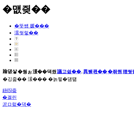
�먮즺��
�뚯썝 媛���
濡쒓렇��
踰덊샇
�쒕ぉ
湲��댁씠
議고쉶��
異붿쿇��
�좎쭨
理쒓
�깅줉�� 湲��� �놁뒿�덈떎
紐⑸줉
�곌린
泥ロ럹�댁�