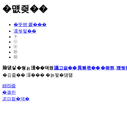
�먮즺��
�뚯썝 媛���
濡쒓렇��
踰덊샇
�쒕ぉ
湲��댁씠
議고쉶��
異붿쿇��
�좎쭨
理쒓
�깅줉�� 湲��� �놁뒿�덈떎
紐⑸줉
�곌린
泥ロ럹�댁�