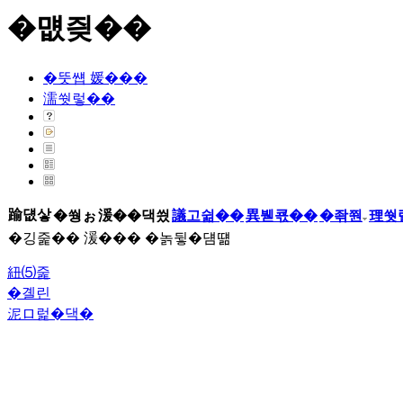
�먮즺��
�뚯썝 媛���
濡쒓렇��
踰덊샇
�쒕ぉ
湲��댁씠
議고쉶��
異붿쿇��
�좎쭨
理쒓
�깅줉�� 湲��� �놁뒿�덈떎
紐⑸줉
�곌린
泥ロ럹�댁�