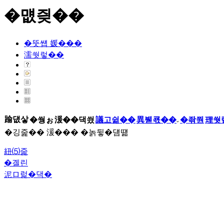
�먮즺��
�뚯썝 媛���
濡쒓렇��
踰덊샇
�쒕ぉ
湲��댁씠
議고쉶��
異붿쿇��
�좎쭨
理쒓
�깅줉�� 湲��� �놁뒿�덈떎
紐⑸줉
�곌린
泥ロ럹�댁�