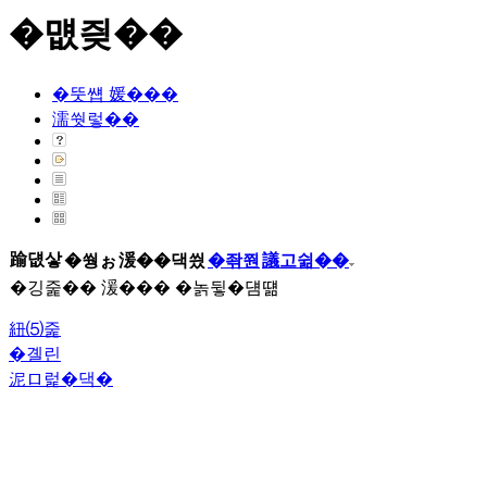
�먮즺��
�뚯썝 媛���
濡쒓렇��
踰덊샇
�쒕ぉ
湲��댁씠
�좎쭨
議고쉶��
�깅줉�� 湲��� �놁뒿�덈떎
紐⑸줉
�곌린
泥ロ럹�댁�